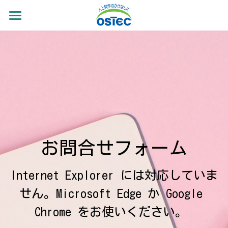
ホーム
フォーラムの概要
会員リスト
活動計画
お問合せ
お問合せフォーム
会員ページ
Internet Explorer には対応していま
講師ページ
せん。Microsoft Edge か Google 
入会案内ページ
Chrome をお使いください。 
過去活動実績